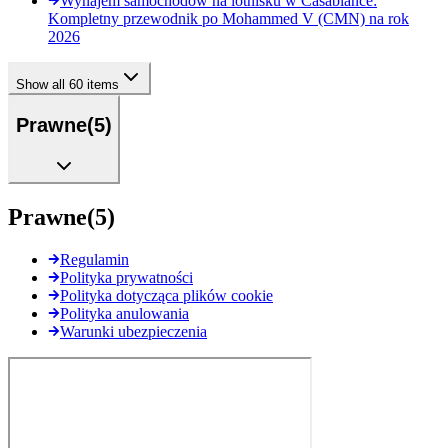
Wynajem samochodów na lotnisku w Casablance:
Kompletny przewodnik po Mohammed V (CMN) na rok
2026
Show all 60 items
Prawne
(
5
)
Prawne
(
5
)
Regulamin
Polityka prywatności
Polityka dotycząca plików cookie
Polityka anulowania
Warunki ubezpieczenia