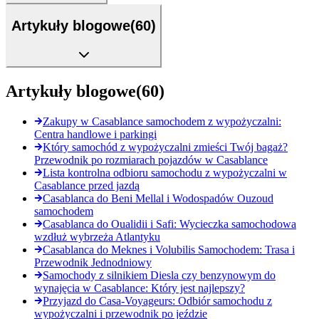
Artykuły blogowe
(
60
)
Artykuły blogowe
(
60
)
Zakupy w Casablance samochodem z wypożyczalni:
Centra handlowe i parkingi
Który samochód z wypożyczalni zmieści Twój bagaż?
Przewodnik po rozmiarach pojazdów w Casablance
Lista kontrolna odbioru samochodu z wypożyczalni w
Casablance przed jazdą
Casablanca do Beni Mellal i Wodospadów Ouzoud
samochodem
Casablanca do Oualidii i Safi: Wycieczka samochodowa
wzdłuż wybrzeża Atlantyku
Casablanca do Meknes i Volubilis Samochodem: Trasa i
Przewodnik Jednodniowy
Samochody z silnikiem Diesla czy benzynowym do
wynajęcia w Casablance: Który jest najlepszy?
Przyjazd do Casa-Voyageurs: Odbiór samochodu z
wypożyczalni i przewodnik po jeździe