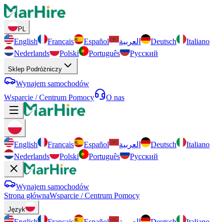
PL
English
Français
Español
العربية
Deutsch
Italiano
Nederlands
Polski
Português
Русский
Sklep Podróżniczy
Wynajem samochodów
Wsparcie / Centrum Pomocy
O nas
English
Français
Español
العربية
Deutsch
Italiano
Nederlands
Polski
Português
Русский
Wynajem samochodów
Strona główna
Wsparcie / Centrum Pomocy
Język
English
Français
Español
العربية
Deutsch
Italiano