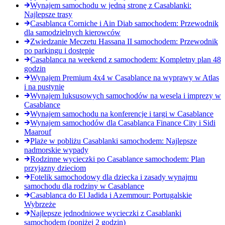
Wynajem samochodu w jedną stronę z Casablanki:
Najlepsze trasy
Casablanca Corniche i Ain Diab samochodem: Przewodnik
dla samodzielnych kierowców
Zwiedzanie Meczetu Hassana II samochodem: Przewodnik
po parkingu i dostępie
Casablanca na weekend z samochodem: Kompletny plan 48
godzin
Wynajem Premium 4x4 w Casablance na wyprawy w Atlas
i na pustynię
Wynajem luksusowych samochodów na wesela i imprezy w
Casablance
Wynajem samochodu na konferencje i targi w Casablance
Wynajem samochodów dla Casablanca Finance City i Sidi
Maarouf
Plaże w pobliżu Casablanki samochodem: Najlepsze
nadmorskie wypady
Rodzinne wycieczki po Casablance samochodem: Plan
przyjazny dzieciom
Fotelik samochodowy dla dziecka i zasady wynajmu
samochodu dla rodziny w Casablance
Casablanca do El Jadida i Azemmour: Portugalskie
Wybrzeże
Najlepsze jednodniowe wycieczki z Casablanki
samochodem (poniżej 2 godzin)