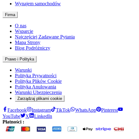
Wynajem samochodów
Firma
O nas
Wsparcie
Najczęściej Zadawane Pytania
Mapa Strony
Blog Podróżniczy
Prawo i Polityka
Warunki
Polityka Prywatności
Polityka Plików Cookie
Polityka Anulowania
Warunki Ubezpieczenia
Zarządzaj plikami cookie
Facebook
Instagram
TikTok
WhatsApp
Pinterest
YouTube
X
LinkedIn
Płatności :