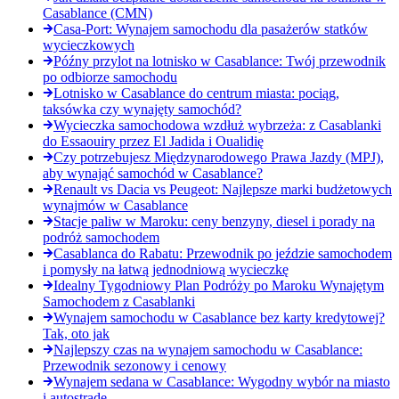
Casablance (CMN)
Casa-Port: Wynajem samochodu dla pasażerów statków
wycieczkowych
Późny przylot na lotnisko w Casablance: Twój przewodnik
po odbiorze samochodu
Lotnisko w Casablance do centrum miasta: pociąg,
taksówka czy wynajęty samochód?
Wycieczka samochodowa wzdłuż wybrzeża: z Casablanki
do Essaouiry przez El Jadida i Oualidię
Czy potrzebujesz Międzynarodowego Prawa Jazdy (MPJ),
aby wynająć samochód w Casablance?
Renault vs Dacia vs Peugeot: Najlepsze marki budżetowych
wynajmów w Casablance
Stacje paliw w Maroku: ceny benzyny, diesel i porady na
podróż samochodem
Casablanca do Rabatu: Przewodnik po jeździe samochodem
i pomysły na łatwą jednodniową wycieczkę
Idealny Tygodniowy Plan Podróży po Maroku Wynajętym
Samochodem z Casablanki
Wynajem samochodu w Casablance bez karty kredytowej?
Tak, oto jak
Najlepszy czas na wynajem samochodu w Casablance:
Przewodnik sezonowy i cenowy
Wynajem sedana w Casablance: Wygodny wybór na miasto
i autostradę