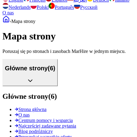
Nederlands
Polski
Português
Русский
O nas
›
Mapa strony
Mapa strony
Poruszaj się po stronach i zasobach MarHire w jednym miejscu.
Główne strony
(
6
)
Główne strony
(
6
)
Strona główna
O nas
Centrum pomocy i wsparcia
Najczęściej zadawane pytania
Blog podróżniczy
Przeszukaj wszystkie oferty