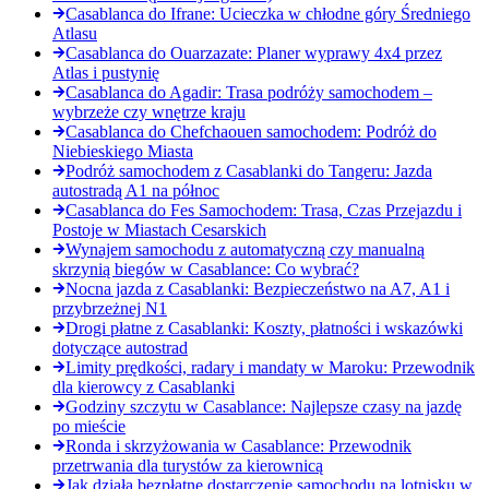
Casablanca do Ifrane: Ucieczka w chłodne góry Średniego
Atlasu
Casablanca do Ouarzazate: Planer wyprawy 4x4 przez
Atlas i pustynię
Casablanca do Agadir: Trasa podróży samochodem –
wybrzeże czy wnętrze kraju
Casablanca do Chefchaouen samochodem: Podróż do
Niebieskiego Miasta
Podróż samochodem z Casablanki do Tangeru: Jazda
autostradą A1 na północ
Casablanca do Fes Samochodem: Trasa, Czas Przejazdu i
Postoje w Miastach Cesarskich
Wynajem samochodu z automatyczną czy manualną
skrzynią biegów w Casablance: Co wybrać?
Nocna jazda z Casablanki: Bezpieczeństwo na A7, A1 i
przybrzeżnej N1
Drogi płatne z Casablanki: Koszty, płatności i wskazówki
dotyczące autostrad
Limity prędkości, radary i mandaty w Maroku: Przewodnik
dla kierowcy z Casablanki
Godziny szczytu w Casablance: Najlepsze czasy na jazdę
po mieście
Ronda i skrzyżowania w Casablance: Przewodnik
przetrwania dla turystów za kierownicą
Jak działa bezpłatne dostarczenie samochodu na lotnisku w