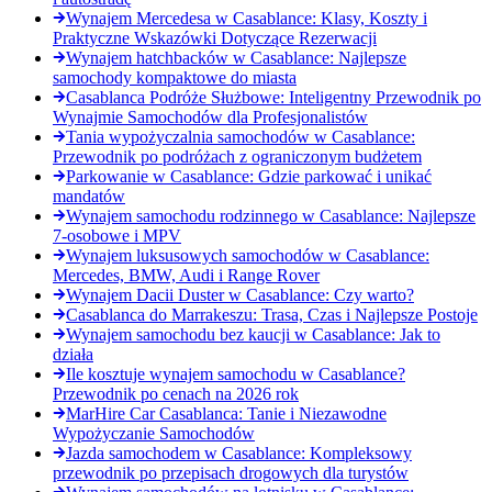
Wynajem Mercedesa w Casablance: Klasy, Koszty i
Praktyczne Wskazówki Dotyczące Rezerwacji
Wynajem hatchbacków w Casablance: Najlepsze
samochody kompaktowe do miasta
Casablanca Podróże Służbowe: Inteligentny Przewodnik po
Wynajmie Samochodów dla Profesjonalistów
Tania wypożyczalnia samochodów w Casablance:
Przewodnik po podróżach z ograniczonym budżetem
Parkowanie w Casablance: Gdzie parkować i unikać
mandatów
Wynajem samochodu rodzinnego w Casablance: Najlepsze
7-osobowe i MPV
Wynajem luksusowych samochodów w Casablance:
Mercedes, BMW, Audi i Range Rover
Wynajem Dacii Duster w Casablance: Czy warto?
Casablanca do Marrakeszu: Trasa, Czas i Najlepsze Postoje
Wynajem samochodu bez kaucji w Casablance: Jak to
działa
Ile kosztuje wynajem samochodu w Casablance?
Przewodnik po cenach na 2026 rok
MarHire Car Casablanca: Tanie i Niezawodne
Wypożyczanie Samochodów
Jazda samochodem w Casablance: Kompleksowy
przewodnik po przepisach drogowych dla turystów